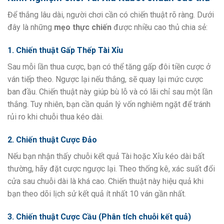
Để thắng lâu dài, người chơi cần có chiến thuật rõ ràng. Dưới
đây là những
mẹo thực chiến
được nhiều cao thủ chia sẻ:
1. Chiến thuật Gấp Thếp Tài Xỉu
Sau mỗi lần thua cược, bạn có thể tăng gấp đôi tiền cược ở
ván tiếp theo. Ngược lại nếu thắng, sẽ quay lại mức cược
ban đầu. Chiến thuật này giúp bù lỗ và có lãi chỉ sau một lần
thắng. Tuy nhiên, bạn cần quản lý vốn nghiêm ngặt để tránh
rủi ro khi chuỗi thua kéo dài.
2. Chiến thuật Cược Đảo
Nếu bạn nhận thấy chuỗi kết quả Tài hoặc Xỉu kéo dài bất
thường, hãy đặt cược ngược lại. Theo thống kê, xác suất đổi
cửa sau chuỗi dài là khá cao. Chiến thuật này hiệu quả khi
bạn theo dõi lịch sử kết quả ít nhất 10 ván gần nhất.
3. Chiến thuật Cược Cầu (Phân tích chuỗi kết quả)