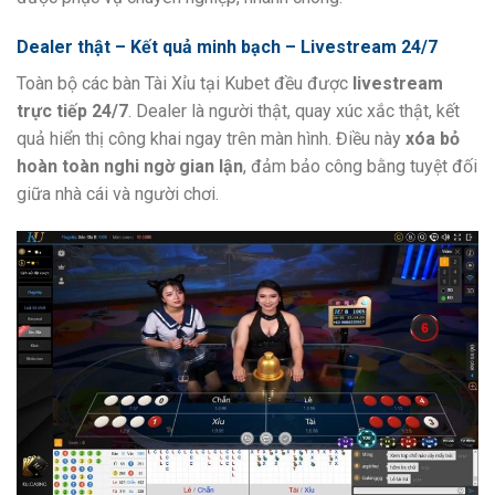
Dealer thật – Kết quả minh bạch – Livestream 24/7
Toàn bộ các bàn Tài Xỉu tại Kubet đều được
livestream
trực tiếp 24/7
. Dealer là người thật, quay xúc xắc thật, kết
quả hiển thị công khai ngay trên màn hình.
Điều này
xóa bỏ
hoàn toàn nghi ngờ gian lận
, đảm bảo công bằng tuyệt đối
giữa nhà cái và người chơi.