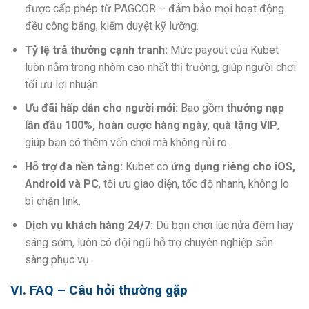
được cấp phép từ PAGCOR – đảm bảo mọi hoạt động
đều công bằng, kiểm duyệt kỹ lưỡng.
Tỷ lệ trả thưởng cạnh tranh:
Mức payout của Kubet
luôn nằm trong nhóm cao nhất thị trường, giúp người chơi
tối ưu lợi nhuận.
Ưu đãi hấp dẫn cho người mới:
Bao gồm
thưởng nạp
lần đầu 100%, hoàn cược hàng ngày, quà tặng VIP
,
giúp bạn có thêm vốn chơi mà không rủi ro.
Hỗ trợ đa nền tảng:
Kubet có
ứng dụng riêng cho iOS,
Android và PC
, tối ưu giao diện, tốc độ nhanh, không lo
bị chặn link.
Dịch vụ khách hàng 24/7:
Dù bạn chơi lúc nửa đêm hay
sáng sớm, luôn có đội ngũ hỗ trợ chuyên nghiệp sẵn
sàng phục vụ.
VI. FAQ – Câu hỏi thường gặp