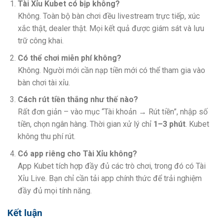
Tài Xỉu Kubet có bịp không?
Không. Toàn bộ bàn chơi đều livestream trực tiếp, xúc
xắc thật, dealer thật. Mọi kết quả được giám sát và lưu
trữ công khai.
Có thể chơi miễn phí không?
Không. Người mới cần nạp tiền mới có thể tham gia vào
bàn chơi tài xỉu.
Cách rút tiền thắng như thế nào?
Rất đơn giản – vào mục “Tài khoản → Rút tiền”, nhập số
tiền, chọn ngân hàng. Thời gian xử lý chỉ
1–3 phút
. Kubet
không thu phí rút.
Có app riêng cho Tài Xỉu không?
App Kubet tích hợp đầy đủ các trò chơi, trong đó có Tài
Xỉu Live. Bạn chỉ cần tải app chính thức để trải nghiệm
đầy đủ mọi tính năng.
Kết luận