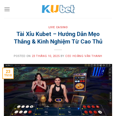
Skip
to
content
LIVE CASINO
Tài Xỉu Kubet – Hướng Dẫn Mẹo
Thắng & Kinh Nghiệm Từ Cao Thủ
POSTED ON
23 THÁNG 10, 2025
BY
CEO HOÀNG VĂN THANH
23
Th10