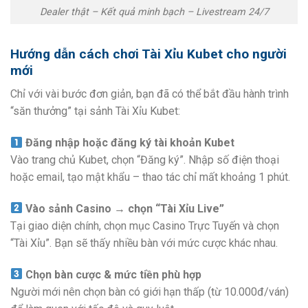
Dealer thật – Kết quả minh bạch – Livestream 24/7
Hướng dẫn cách chơi Tài Xỉu Kubet cho người
mới
Chỉ với vài bước đơn giản, bạn đã có thể bắt đầu hành trình
“săn thưởng” tại sảnh Tài Xỉu Kubet:
Đăng nhập hoặc đăng ký tài khoản Kubet
Vào trang chủ Kubet, chọn “Đăng ký”. Nhập số điện thoại
hoặc email, tạo mật khẩu – thao tác chỉ mất khoảng 1 phút.
Vào sảnh Casino → chọn “Tài Xỉu Live”
Tại giao diện chính, chọn mục Casino Trực Tuyến và chọn
“Tài Xỉu”. Bạn sẽ thấy nhiều bàn với mức cược khác nhau.
Chọn bàn cược & mức tiền phù hợp
Người mới nên chọn bàn có giới hạn thấp (từ 10.000đ/ván)