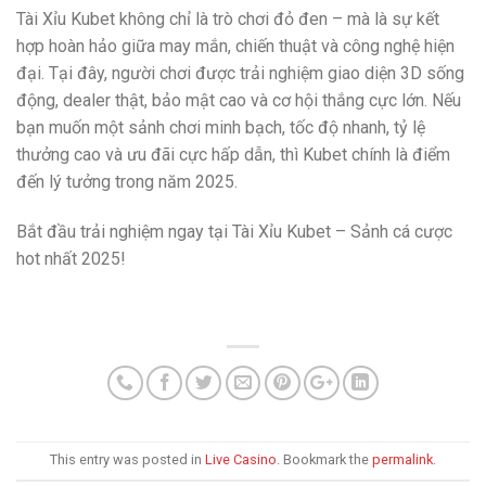
Tài Xỉu Kubet không chỉ là trò chơi đỏ đen – mà là sự kết
hợp hoàn hảo giữa may mắn, chiến thuật và công nghệ hiện
đại. Tại đây, người chơi được trải nghiệm giao diện 3D sống
động, dealer thật, bảo mật cao và cơ hội thắng cực lớn. Nếu
bạn muốn một sảnh chơi minh bạch, tốc độ nhanh, tỷ lệ
thưởng cao và ưu đãi cực hấp dẫn, thì Kubet chính là điểm
đến lý tưởng trong năm 2025.
Bắt đầu trải nghiệm ngay tại Tài Xỉu Kubet – Sảnh cá cược
hot nhất 2025!
This entry was posted in
Live Casino
. Bookmark the
permalink
.